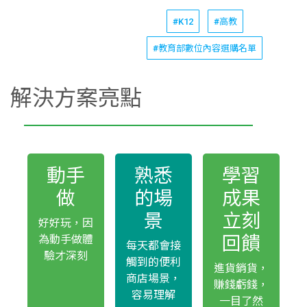
#K12
#高教
#教育部數位內容選購名單
解決方案亮點
動手
熟悉
學習
做
的場
成果
景
立刻
好好玩，因
回饋
為動手做體
每天都會接
驗才深刻
觸到的便利
進貨銷貨，
商店場景，
賺錢虧錢，
容易理解
一目了然