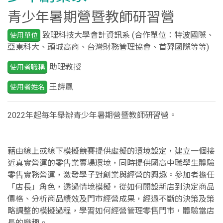
青少年暑期營暨教師研習營
致理科技大學會計資訊系 (合作單位：特波國際、
使用單位
亞東科大、頭城高商、台灣財務管理協會、首羿國際等等)
助理教授
使用者職稱
王詩鳳
使用者姓名
2022年起每年舉辦青少年暑期營暨教師研習營。
藉由線上或線下模擬競賽提供虛擬的環境設定，建立一個接
近真實營運的零售業賣場環境，同時提供國高中職學生體驗
零售實務營運，激發學子對創業與經營的興趣。參加者擔任
「店長」角色，透過情境模擬，從如何開設新店到決定商品
價格、分析商品績效及門市經營成果，經過不斷的決策及策
略調整的模擬過程，學習如何經營管理零售門市，體驗當店
長的樂趣。