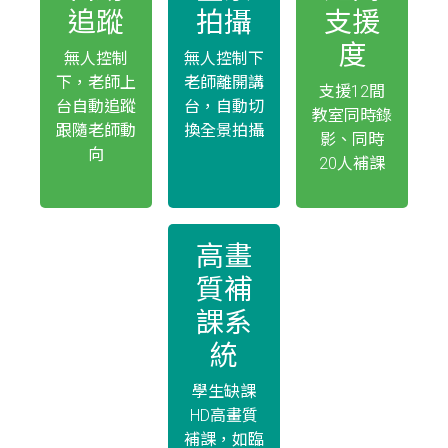
追蹤
拍攝
支援
度
無人控制
無人控制下
下，老師上
老師離開講
支援12間
台自動追蹤
台，自動切
教室同時錄
跟隨老師動
換全景拍攝
影、同時
向
20人補課
高畫
質補
課系
統
學生缺課
HD高畫質
補課，如臨