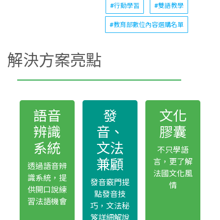
#行動學習
#雙語教學
#教育部數位內容選購名單
解決方案亮點
語音
發
文化
辨識
音、
膠囊
系統
文法
不只學語
兼顧
言，更了解
透過語音辨
法國文化風
識系統，提
發音竅門提
情
供開口說練
點發音技
習法語機會
巧，文法秘
笈詳細解說