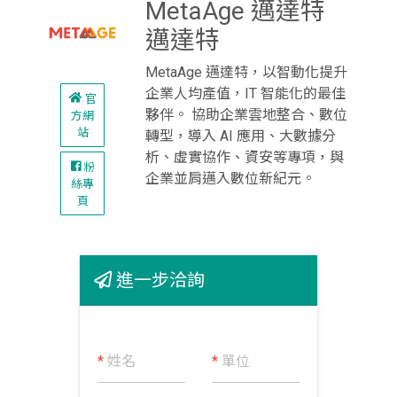
MetaAge 邁達特
邁達特
MetaAge 邁達特，以智動化提升
企業人均產值，IT 智能化的最佳
官
夥伴。 協助企業雲地整合、數位
方網
站
轉型，導入 AI 應用、大數據分
析、虛實協作、資安等專項，與
粉
企業並肩邁入數位新紀元。
絲專
頁
進一步洽詢
*
姓名
*
單位