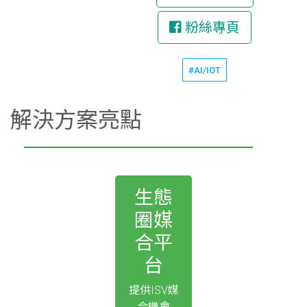
粉絲專頁
#AI/IOT
解決方案亮點
生態
圈媒
合平
台
提供ISV媒
合機會