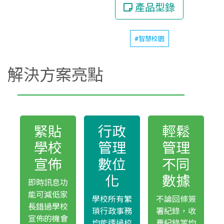
產品型錄
#智慧校園
解決方案亮點
緊貼
行政
輕鬆
學校
管理
管理
宣佈
數位
不同
化
數據
即時訊息功
能可減低家
學校所有繁
不論回條簽
長錯過學校
瑣行政事務
署紀錄，收
宣佈的機會
均能透過校
費紀錄等均