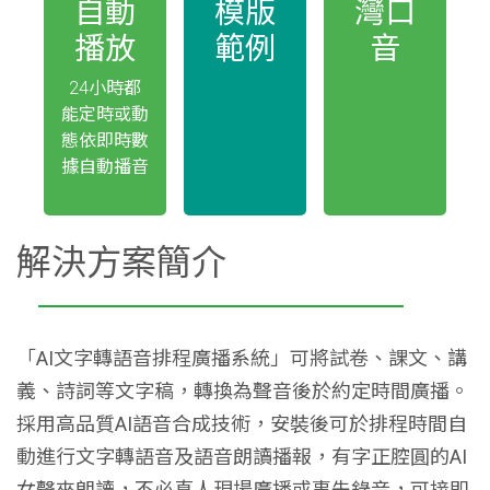
自動
模版
灣口
播放
範例
音
24小時都
能定時或動
態依即時數
據自動播音
解決方案簡介
「AI文字轉語音排程廣播系統」可將試卷、課文、講
義、詩詞等文字稿，轉換為聲音後於約定時間廣播。
採用高品質AI語音合成技術，安裝後可於排程時間自
動進行文字轉語音及語音朗讀播報，有字正腔圓的AI
女聲來朗讀，不必真人現場廣播或事先錄音，可接即