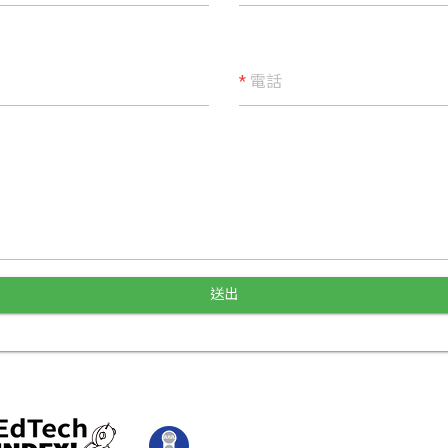
*
電話
送出