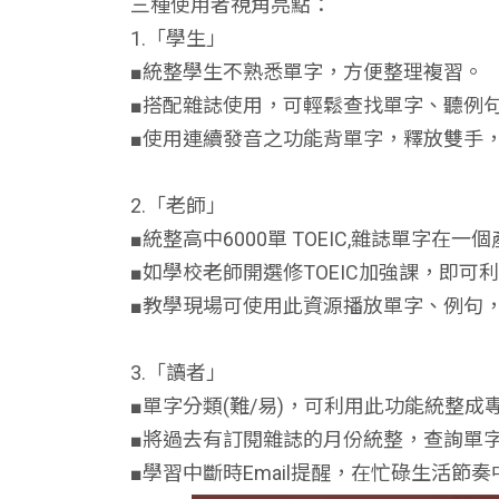
三種使用者視角亮點：
1.「學生」
■統整學生不熟悉單字，方便整理複習。
■搭配雜誌使用，可輕鬆查找單字、聽例
■使用連續發音之功能背單字，釋放雙手
2.「老師」
■統整高中6000單 TOEIC,雜誌單字
■如學校老師開選修TOEIC加強課，即可
■教學現場可使用此資源播放單字、例句
3.「讀者」
■單字分類(難/易)，可利用此功能統整
■將過去有訂閱雜誌的月份統整，查詢單
■學習中斷時Email提醒，在忙碌生活節