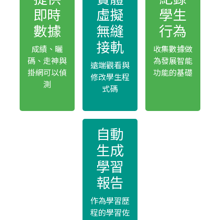
即時
虛擬
學生
數據
無縫
行為
接軌
成績、曬
收集數據做
碼、走神與
為發展智能
遠端觀看與
掛網可以偵
功能的基礎
修改學生程
測
式碼
自動
生成
學習
報告
作為學習歷
程的學習佐