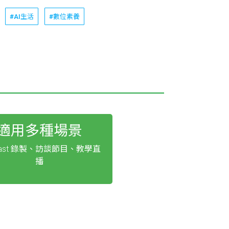
#AI生活
#數位素養
適用多種場景
cast 錄製、訪談節目、教學直
播