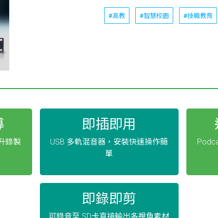
#高教
#智慧校園
#技職教育
導
即插即用
升錄製
USB 多軌混音器，安裝快速操作簡
Pod
單
即錄即剪
可錄音至 SD卡直接輸出多視角素材