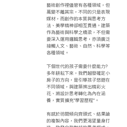
媒材，而創作的本質與思考方
法、美學精神卻相互貫通。建築
作為藝術與科學之橋梁，不但需
要深入運用邏輯思考，亦須廣泛
接觸人文、藝術、自然、科學等
各種領域。
下個世代的孩子需要什麼能力?
多年耕耘下來，我們越發確定小
房子的方向，是引導孩子悠遊在
不同領域，與建築擦出精彩火
花、將設計思考轉化為內在涵
養，實質擴充"學習歷程"。
有感於坊間傾向齊頭式、結果論
的複製內容，我們更渴望量身打
造、啟發自我對話的思考模式。
於是以設計思維為工具，小房子