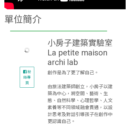
單位簡介
小房子建築實驗室
La petite maison
archi lab
粉
創作是為了更了解自己。
絲專
頁
由旅法建築師創立，小房子以建
築為中心，將空間、藝術、生
態、自然科學、心理哲學、人文
素養等不同領域融會貫通，以設
計思考及對話引導孩子在創作中
更認識自己。
藝術創作裡儘管有各種領域，但
萬變不離其宗，不同的只是表現