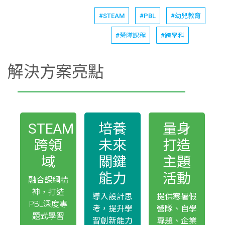
#STEAM
#PBL
#幼兒教育
#營隊課程
#跨學科
解決方案亮點
STEAM
培養
量身
跨領
未來
打造
域
關鍵
主題
能力
活動
融合課綱精
神，打造
導入設計思
提供寒暑假
PBL深度專
考，提升學
營隊、自學
題式學習
習創新能力
專題、企業