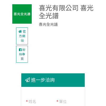
喜光有限公司 喜光
全光譜
喜光全光譜
官
方網
站
粉
絲專
頁
進一步洽詢
*
姓名
*
單位