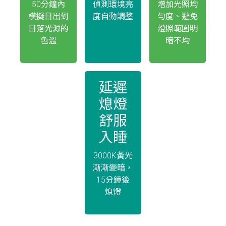
50分鐘內
偵測環境亮
增加光照均
模擬⽇出到
度自動調整
勻度、避免
⽇落光源的
燈照範圍明
⾊溫
暗不均
延遲
熄燈
舒服
入睡
3000K⿈光
漸漸變暗，
15分鐘後
熄燈