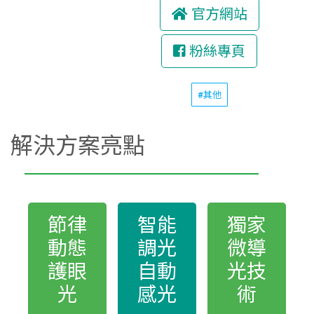
官方網站
粉絲專頁
#其他
解決方案亮點
節律
智能
獨家
動態
調光
微導
護眼
⾃動
光技
光
感光
術