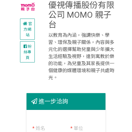
優視傳播股份有限
公司 MOMO 親子
台
官
方網
以教育為內涵，強調快樂、學
站
習、環保及親子關係，內容與多
粉
元化的選擇幫助兒童與少年擴大
絲專
生活經驗及視野，達到寓教於樂
頁
的功能，為兒童及其家長提供一
個健康的媒體環境和親子共處時
光。
進一步洽詢
*
姓名
*
單位