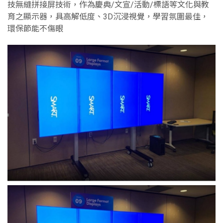
技無縫拼接屏技術，作為慶典/文宣/活動/標語等文化與教
育之顯示器，具高解低度、3D沉浸視覺，學習氛圍最佳，
環保節能不傷眼