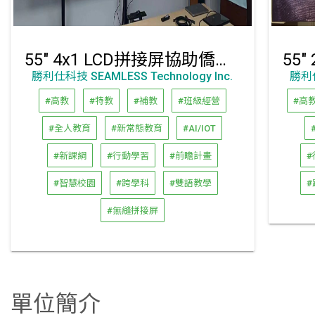
55" 4x1 LCD拼接屏協助僑聯會，成功解決大型拼接屏拚接縫的視覺缺陷問題
勝利仕科技 SEAMLESS Technology Inc.
勝利仕
#高教
#特教
#補教
#班級經營
#高
#全人教育
#新常態教育
#AI/IOT
#新課綱
#行動學習
#前瞻計畫
#
#智慧校園
#跨學科
#雙語教學
#
#無縫拼接屏
單位簡介