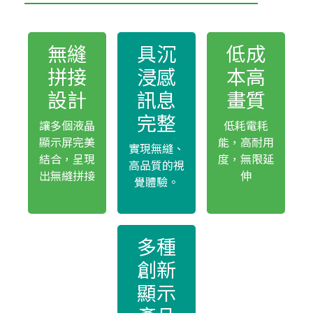
無縫
具沉
低成
拼接
浸感
本高
設計
訊息
畫質
完整
讓多個液晶
低耗電耗
顯示屏完美
能，高耐用
實現無縫、
結合，呈現
度，無限延
高品質的視
出無縫拼接
伸
覺體驗。
多種
創新
顯示