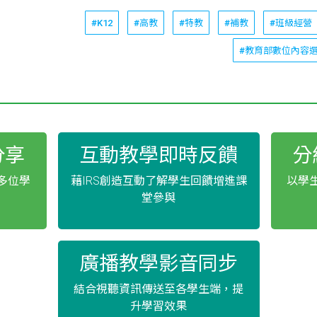
#K12
#高教
#特教
#補教
#班級經營
#教育部數位內容
分享
互動教學即時反饋
分
多位學
藉IRS創造互動了解學生回饋增進課
以學
堂參與
廣播教學影音同步
結合視聽資訊傳送至各學生端，提
升學習效果