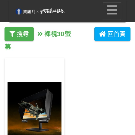
裸視3D螢
搜尋
回首頁
幕