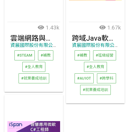
1.43k
1.67k
雲端網路與資安工程師人才養成與就業媒合
跨域Java軟體工程師人才養成與就業媒合
資展國際股份有限公司
資展國際股份有限公司
#STEAM
#補教
#補教
#班級經營
#全人教育
#全人教育
#就業養成培訓
#AI/IOT
#跨學科
#就業養成培訓