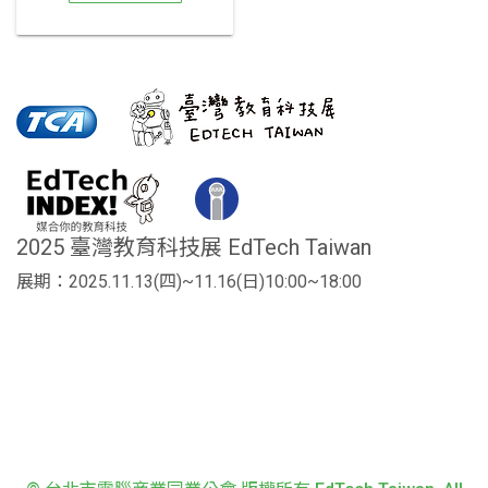
2025 臺灣教育科技展 EdTech Taiwan
展期：2025.11.13(四)~11.16(日)10:00~18:00