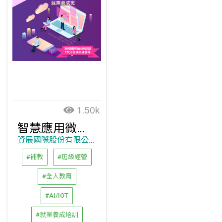
1.50k
智慧應用微軟C#工程師人才養成與就業媒合
資展國際股份有限公司
#補教
#班級經營
#全人教育
#AI/IOT
#就業養成培訓