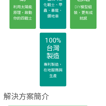
化戰士、甲
利用太陽能
DIY模型組
蟲、暴龍、
原理，啟動
裝，更有成
鑽地車
你的四戰士
就感
100%
台灣
製造
專利製造，
在地服務與
生產
解決方案簡介