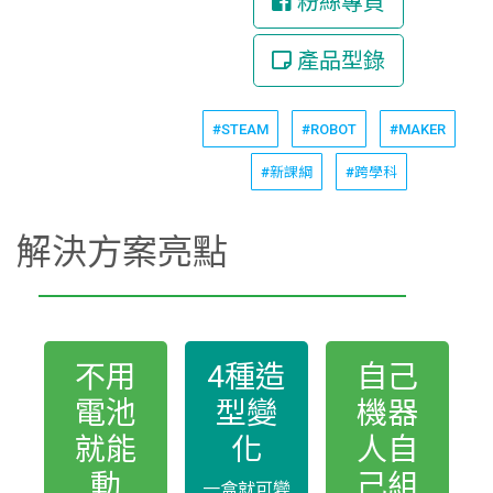
粉絲專頁
產品型錄
#STEAM
#ROBOT
#MAKER
#新課綱
#跨學科
解決方案亮點
不用
4種造
自己
電池
型變
機器
就能
化
人自
動
己組
一盒就可變