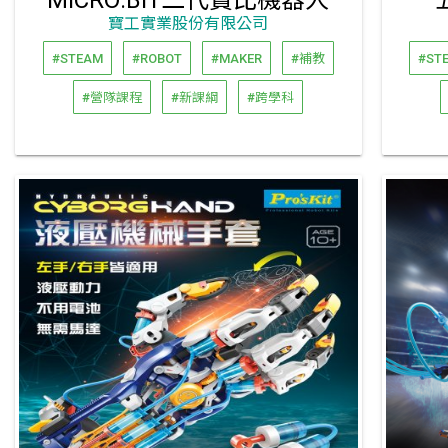
MICRO:BIT二代寶比機器人
寶工實業股份有限公司
#STEAM
#ROBOT
#MAKER
#補教
#ST
#營隊課程
#新課綱
#跨學科