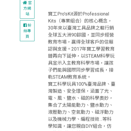
官
方網
寶工Pro'sKit源於Professional
站
Kits（專業組合）的核心概念，
粉
30年來以臺灣工具品牌之軀行銷
絲專
全球五大洲90餘國，並同步經營
頁
教育市場，贏得全球客戶的信賴
認與支援。2017年寶工學習教育
鏈再向下延伸，以STEAM科學玩
具宣示入主教育科學市場，讓孩
子們能與國際同步學習成長，接
軌STEAM教育系統。
寶工科學玩具100%臺灣品牌、臺
灣製造、安全環保，涵蓋了光、
電、風、鹽水、磁的科學奧妙，
集合了太陽能動力、鹽水動力、
液壓動力、空氣動力、磁浮動力
以及機械力學、編程技術…等科
學知識，讓您親自DIY組合，仿