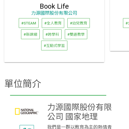
Book Life
力源國際股份有限公司
#STEAM
#全人教育
#幼兒教育
#
#新課綱
#跨學科
#雙語教學
#互動式學習
單位簡介
力源國際股份有限
公司 國家地理
我們是⼀群以教育為主的熱情青