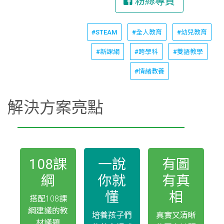
粉絲專頁
#STEAM
#全人教育
#幼兒教育
#新課綱
#跨學科
#雙語教學
#情緒教養
解決方案亮點
108課
一說
有圖
綱
你就
有真
懂
相
搭配108課
綱建議的教
培養孩子們
真實又清晰
材議題