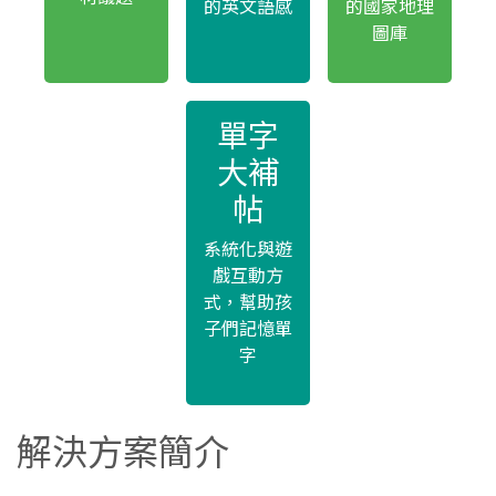
的英文語感
的國家地理
圖庫
單字
大補
帖
系統化與遊
戲互動方
式，幫助孩
子們記憶單
字
解決方案簡介