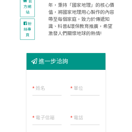
官
年，秉持「國家地理」的核⼼價
方網
值，將國家地理⽤⼼製作的內容
站
帶⾄每個家庭，致⼒於傳遞知
粉
識、科普&環保教育推廣，希望
絲專
激發⼈們關懷地球的熱情!
頁
進一步洽詢
*
姓名
*
單位
*
電子信箱
*
電話