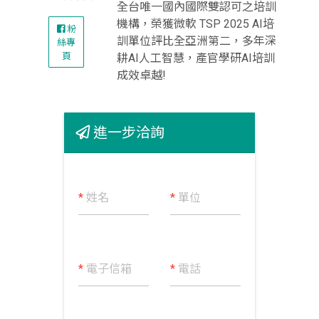
全台唯一國內國際雙認可之培訓
機構，榮獲微軟 TSP 2025 AI培
粉
訓單位評比全亞洲第二，多年深
絲專
頁
耕AI人工智慧，產官學研AI培訓
成效卓越!
進一步洽詢
*
姓名
*
單位
*
電子信箱
*
電話