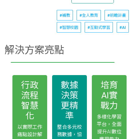
#補教
#全人教育
#前瞻計畫
#智慧校園
#互動式學習
#AI
解決方案亮點
行政
數據
培育
流程
決策
AI實
智慧
更精
戰力
化
準
多樣化學習
平台，全面
以實際工作
整合多元校
提升AI數位
痛點設計解
務數據，協