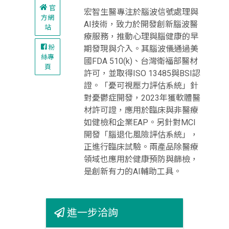
官
宏智生醫專注於腦波信號處理與
方網
AI技術，致力於開發創新腦波醫
站
療服務，推動心理與腦健康的早
粉
期發現與介入。其腦波儀通過美
絲專
國FDA 510(k)、台灣衛福部醫材
頁
許可，並取得ISO 13485與BSI認
證。「憂可視壓力評估系統」針
對憂鬱症開發，2023年獲軟體醫
材許可證，應用於臨床與非醫療
如健檢和企業EAP。另針對MCI
開發「腦退化風險評估系統」，
正進行臨床試驗。兩產品除醫療
領域也應用於健康預防與篩檢，
是創新有力的AI輔助工具。
進一步洽詢