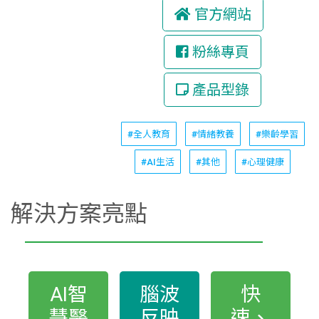
官方網站
粉絲專頁
產品型錄
#全人教育
#情緒教養
#樂齡學習
#AI生活
#其他
#心理健康
解決方案亮點
AI智
腦波
快
慧醫
反映
速、