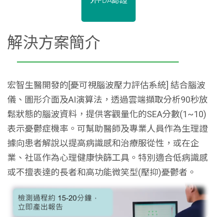
外FDA認證
解決方案簡介
宏智生醫開發的[憂可視腦波壓力評估系統] 結合腦波
儀、圖形介面及AI演算法，透過雲端擷取分析90秒放
鬆狀態的腦波資料，提供客觀量化的SEA分數(1~10)
表示憂鬱症機率。可幫助醫師及專業人員作為生理證
據向患者解說以提高病識感和治療服從性，或在企
業、社區作為心理健康快篩工具。特別適合低病識感
或不擅表達的長者和高功能微笑型(壓抑)憂鬱者。