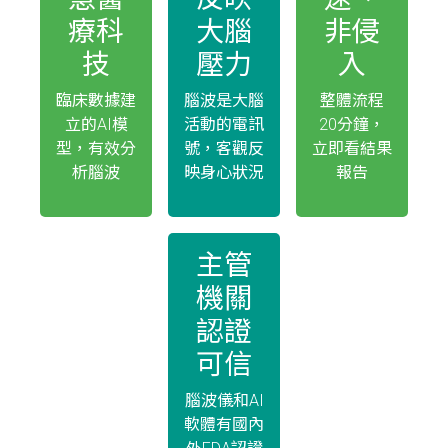
療科
大腦
非侵
技
壓力
入
臨床數據建
腦波是大腦
整體流程
立的AI模
活動的電訊
20分鐘，
型，有效分
號，客觀反
立即看結果
析腦波
映身心狀況
報告
主管
機關
認證
可信
腦波儀和AI
軟體有國內