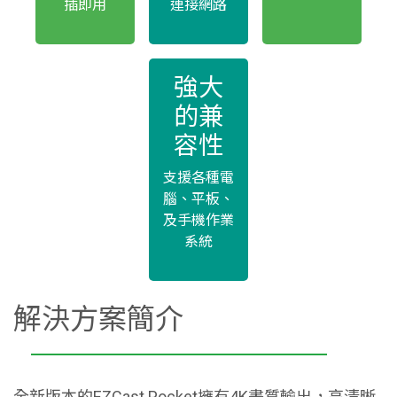
插即用
連接網路
強大
的兼
容性
支援各種電
腦、平板、
及手機作業
系統
解決方案簡介
全新版本的EZCast Pocket擁有4K畫質輸出，高清晰