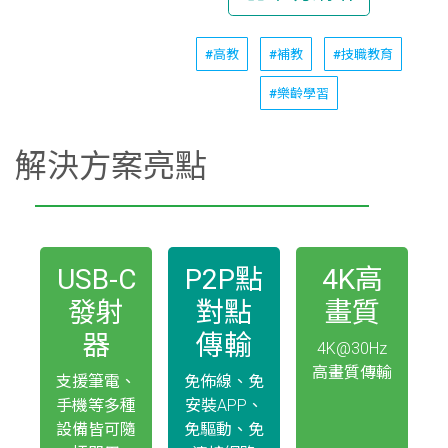
#高教
#補教
#技職教育
#樂齡學習
解決方案亮點
USB-C
P2P點
4K高
發射
對點
畫質
器
傳輸
4K@30Hz
高畫質傳輸
支援筆電、
免佈線、免
手機等多種
安裝APP、
設備皆可隨
免驅動、免