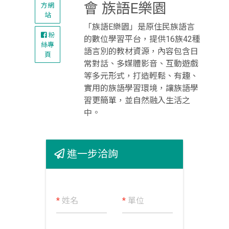
會 族語E樂園
方網
站
「族語E樂園」是原住民族語言
粉
的數位學習平台，提供16族42種
絲專
語言別的教材資源，內容包含日
頁
常對話、多媒體影音、互動遊戲
等多元形式，打造輕鬆、有趣、
實用的族語學習環境，讓族語學
習更簡單，並自然融入生活之
中。
進一步洽詢
*
姓名
*
單位