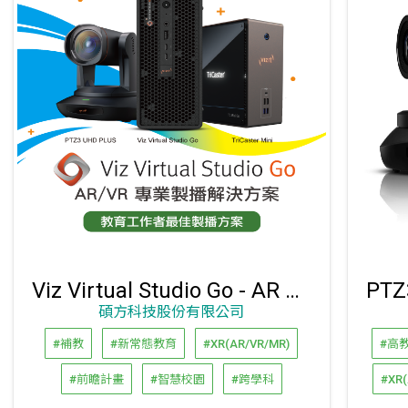
Viz Virtual Studio Go - AR 虛擬製播教學
碩方科技股份有限公司
#補教
#新常態教育
#XR(AR/VR/MR)
#高
#前瞻計畫
#智慧校園
#跨學科
#XR(