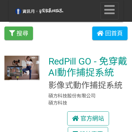
搜尋
回首頁
RedPill GO - 免穿戴
AI動作捕捉系統
影像式動作捕捉系統
碩方科技股份有限公司
碩方科技
官方網站