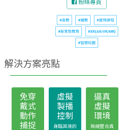
粉絲專頁
#高教
#補教
#營隊課程
#新常態教育
#XR(AR/VR/MR)
#智慧校園
解決方案亮點
免穿
虛擬
逼真
戴式
製播
虛擬
動作
控制
環境
捕捉
身臨其境的
無縫整合真