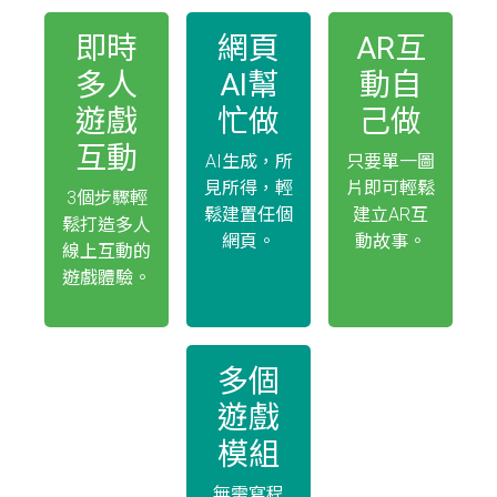
即時
網頁
AR互
多人
AI幫
動自
遊戲
忙做
己做
互動
AI生成，所
只要單一圖
見所得，輕
片即可輕鬆
3個步驟輕
鬆建置任個
建立AR互
鬆打造多人
網頁。
動故事。
線上互動的
遊戲體驗。
多個
遊戲
模組
無需寫程