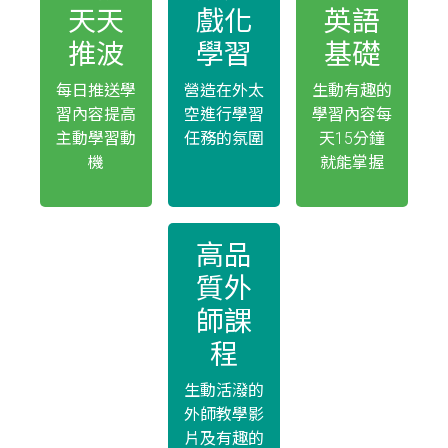
天天
戲化
英語
推波
學習
基礎
每日推送學
營造在外太
生動有趣的
習內容提高
空進行學習
學習內容每
主動學習動
任務的氛圍
天15分鐘
機
就能掌握
高品
質外
師課
程
生動活潑的
外師教學影
片及有趣的