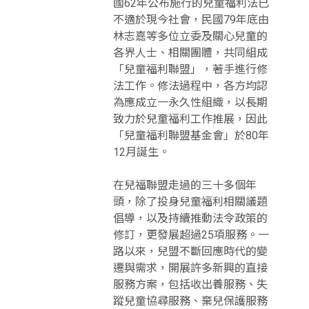
國62年公布施行的兒童福利法已
不適於現今社會，民國79年底由
林志嘉等多位立委及關心兒童的
各界人士、相關團體，共同組成
「兒童福利聯盟」，著手進行修
法工作。修法過程中，各方均認
為應成立一永久性組織，以長期
致力於兒童福利工作推展，因此
「兒童福利聯盟基金會」於80年
12月誕生。
在兒福聯盟走過的三十多個年
頭，除了投身兒童福利相關議題
倡導，以及持續推動法令政策的
修訂，更發展超過25項服務。一
路以來，兒盟不斷回應時代的變
遷與需求，開展許多新興的直接
服務方案，包括收出養服務、失
蹤兒童協尋服務、棄兒保護服務