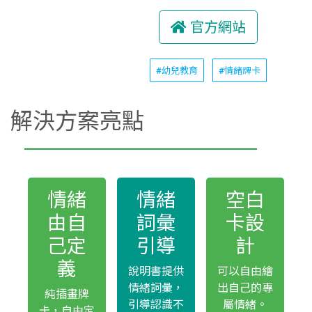
官方網站
#幼兒教育
#情緒牌卡
解決方案亮點
情緒
情緒
空白
由自
詞彙
卡設
己定
引導
計
義
說明書提供
可以自由繪
情緒詞彙，
出自己的專
純插畫牌
引導認識不
屬情緒。
卡，自由定