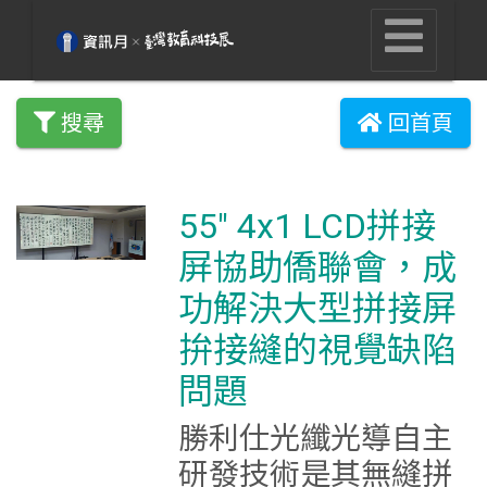
搜尋
回首頁
55" 4x1 LCD拼接
屏協助僑聯會，成
功解決大型拼接屏
拚接縫的視覺缺陷
問題
勝利仕光纖光導自主
研發技術是其無縫拼