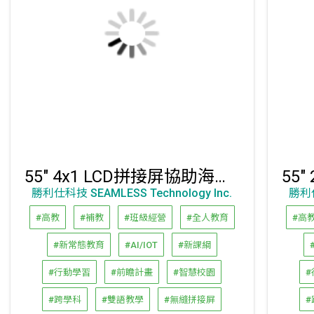
55" 4x1 LCD拼接屏協助海外客戶，成功解決大型拼接屏拚接縫的視覺缺陷問題
勝利仕科技 SEAMLESS Technology Inc.
勝利仕
#高教
#補教
#班級經營
#全人教育
#高
#新常態教育
#AI/IOT
#新課綱
#行動學習
#前瞻計畫
#智慧校園
#
#跨學科
#雙語教學
#無縫拼接屏
#