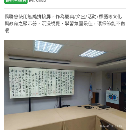
Mr. Chao
使用者姓名
僑聯會使用無縫拼接屏，作為慶典/文宣/活動/標語等文化
與教育之顯示器，沉浸視覺，學習氛圍最佳，環保節能不傷
眼