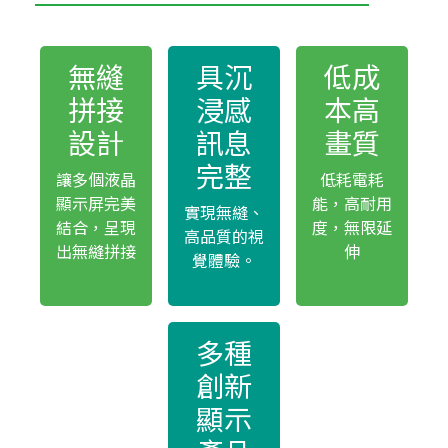
無縫
具沉
低成
拼接
浸感
本高
設計
訊息
畫質
完整
讓多個液晶
低耗電耗
顯示屏完美
能，高耐用
實現無縫、
結合，呈現
度，無限延
高品質的視
出無縫拼接
伸
覺體驗。
多種
創新
顯示