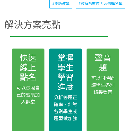
#雙語教學
#教育部數位內容選購名單
解決方案亮點
快速
掌握
聲音
線上
學生
題
點名
學習
可以同時間
進度
讓學生各別
可以依照自
錄製發音
己的號碼加
分析答題正
入課堂
確率，針對
各別學生或
題型做加強