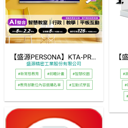
【盛源PERSONA】KTA-PRO-FULL 系列多點觸控螢幕
盛源精密工業股份有限公司
#新常態教育
#前瞻計畫
#智慧校園
#
#教育部數位內容選購名單
#互動式學習