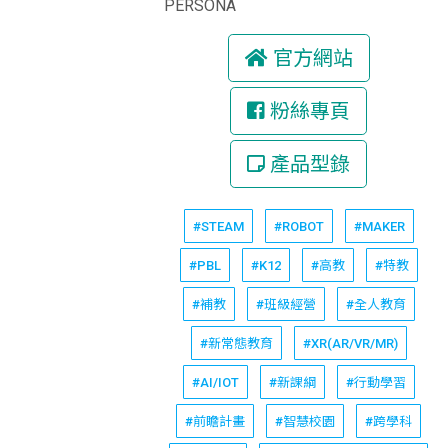
PERSONA
官方網站
粉絲專頁
產品型錄
#STEAM
#ROBOT
#MAKER
#PBL
#K12
#高教
#特教
#補教
#班級經營
#全人教育
#新常態教育
#XR(AR/VR/MR)
#AI/IOT
#新課綱
#行動學習
#前瞻計畫
#智慧校園
#跨學科