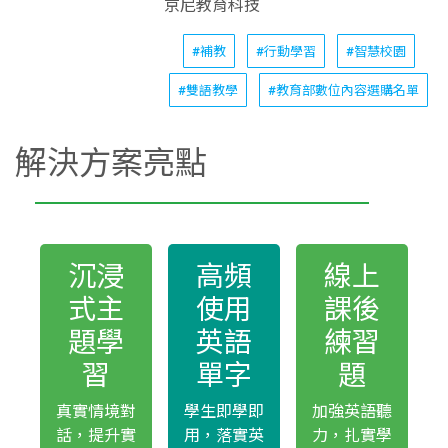
京尼教育科技
#補教
#行動學習
#智慧校園
#雙語教學
#教育部數位內容選購名單
解決方案亮點
沉浸
高頻
線上
式主
使用
課後
題學
英語
練習
習
單字
題
真實情境對
學生即學即
加強英語聽
話，提升實
用，落實英
力，扎實學