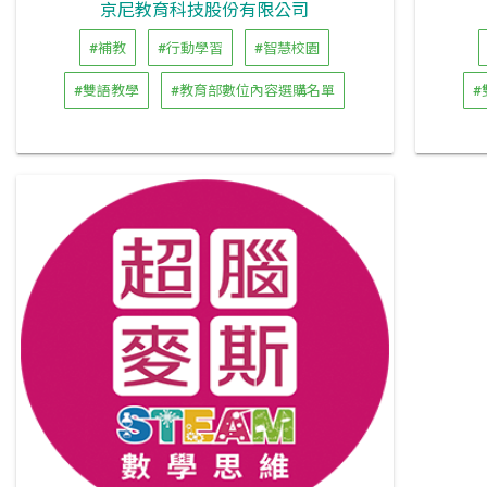
京尼教育科技股份有限公司
#補教
#行動學習
#智慧校園
#雙語教學
#教育部數位內容選購名單
#